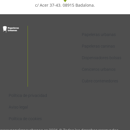
c/ Acer 37-43. 08915 Badalona.
Papeleras urbanas
Papeleras caninas
Dispensadores bolsas
Ceniceros urbanos
Cubre contenedores
Política de privacidad
Aviso legal
Política de cookies